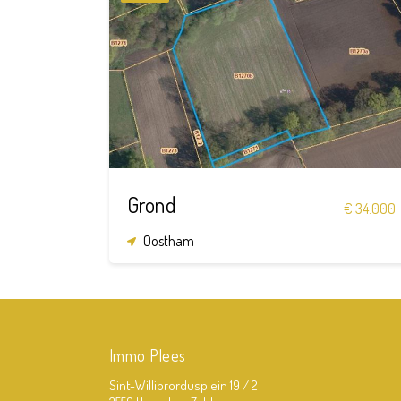
8.860
m²
Grond
€ 34.000
Oostham
Immo Plees
Sint-Willibrordusplein 19 / 2