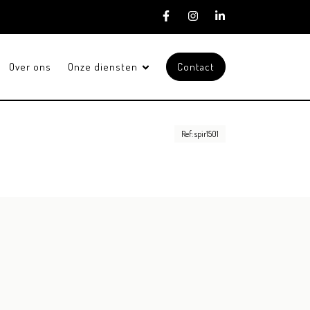
Over ons
Onze diensten
Contact
Ref: spir1501