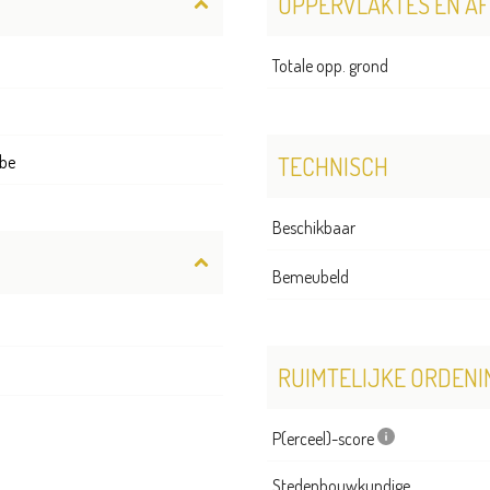
OPPERVLAKTES EN A
Totale opp. grond
be
TECHNISCH
Beschikbaar
Bemeubeld
RUIMTELIJKE ORDENI
P(erceel)-score
Stedenbouwkundige