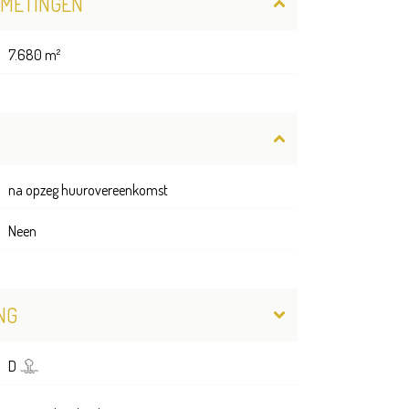
FMETINGEN
7.680 m²
na opzeg huurovereenkomst
Neen
NG
D