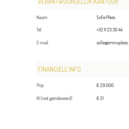
VERANTWOORDELIJK KANTOOR
Naam
Sofie Plees
Tel.
+32 11 23 30 44
E-mail
sofie@immoplees.
FINANCIËLE INFO
Prijs
€ 29.000
KI (niet geïndexeerd)
€ 21