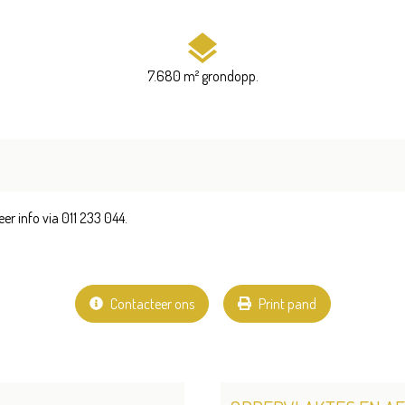
7.680 m² grondopp.
r info via 011 233 044.
Contacteer ons
Print pand