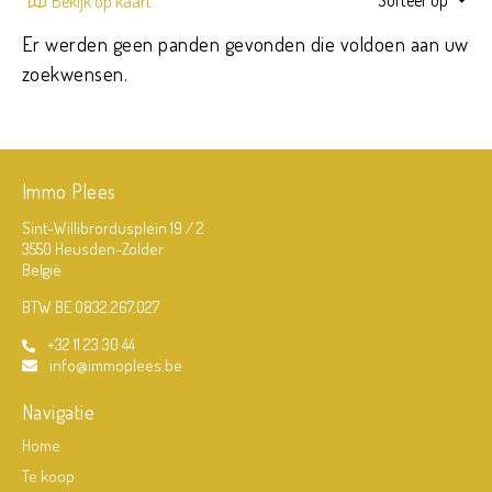
Sorteer op
Bekijk op kaart
Er werden geen panden gevonden die voldoen aan uw
zoekwensen.
Immo Plees
Sint-Willibrordusplein 19 / 2
3550 Heusden-Zolder
België
BTW BE 0832.267.027
+32 11 23 30 44
info@immoplees.be
Navigatie
Home
Te koop