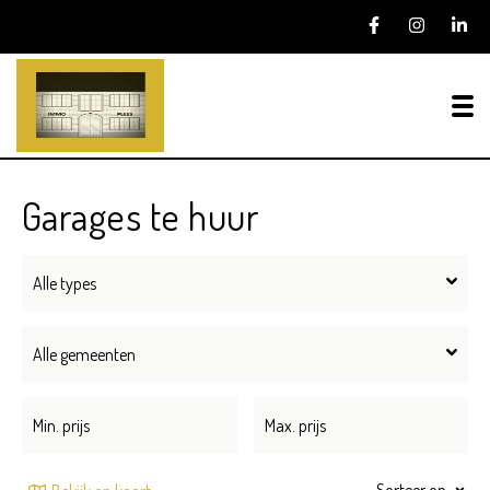
To
Garages te huur
Alle types
Alle gemeenten