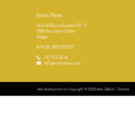
Immo Plees
Sint-Willibrordusplein 19 / 2
3550 Heusden-Zolder
België
BTW BE 0832.267.027
+32 11 23 30 44
info@immoplees.be
Web development en Copyright © 2026 door
Zabun
/
Zimmo