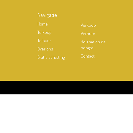
Navigatie
Home
Verkoop
Te koop
Verhuur
Te huur
Hou me op de
hoogte
Over ons
Contact
Gratis schatting