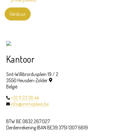
Verstuur
Kantoor
Sint-Willibrordusplein 19 / 2
3550 Heusden-Zolder
België
+32 11 23 30 44
info@immoplees.be
BTW BE 0832.267.027
Derdenrekening IBAN BE39 3751 1307 6619