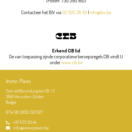
(Polisnr. 730.390.160)
Contacteer het BIV via
02 505 38 50
|
info@biv.be
Erkend CIB lid
De van toepassing zijnde corporatieve beroepsregels CIB vindt U
onder
www.cib.be
Immo Plees
Sint-Willibrordusplein 19 / 2
3550 Heusden-Zolder
België
BTW BE 0832.267.027
+32 11 23 30 44
info@immoplees.be