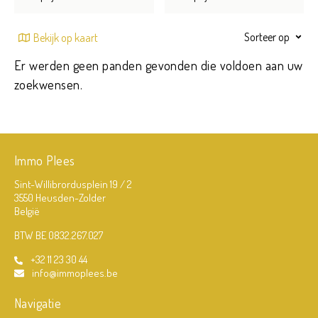
Sorteer op
Bekijk op kaart
Er werden geen panden gevonden die voldoen aan uw
zoekwensen.
Immo Plees
Sint-Willibrordusplein 19 / 2
3550 Heusden-Zolder
België
BTW BE 0832.267.027
+32 11 23 30 44
info@immoplees.be
Navigatie