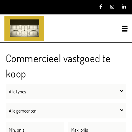
To
Commercieel vastgoed te
koop
Alle types
Alle gemeenten