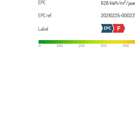
2
EPC
628 kWh/m
/jaa
EPC ref.
20210225-00023
Label