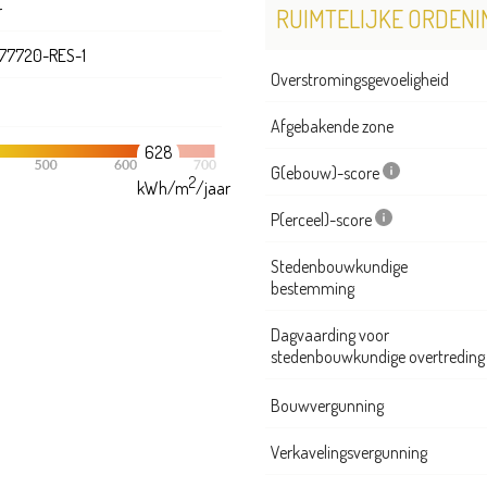
r
RUIMTELIJKE ORDENI
77720-RES-1
Overstromingsgevoeligheid
Afgebakende zone
628
G(ebouw)-score
2
kWh/m
/jaar
P(erceel)-score
Stedenbouwkundige
bestemming
Dagvaarding voor
stedenbouwkundige overtreding
Bouwvergunning
Verkavelingsvergunning