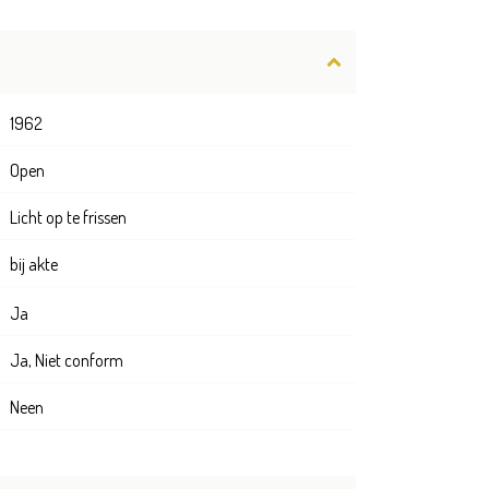
1962
Open
Licht op te frissen
bij akte
Ja
Ja, Niet conform
Neen