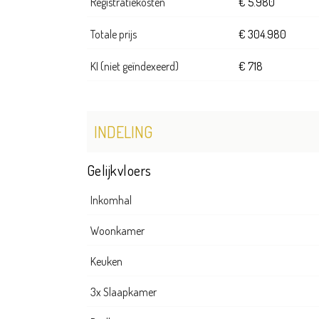
Registratiekosten
€ 5.980
Totale prijs
€ 304.980
KI (niet geïndexeerd)
€ 718
INDELING
Gelijkvloers
Inkomhal
Woonkamer
Keuken
3x Slaapkamer