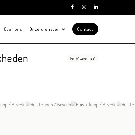
Over ons
Onze diensten
Contact
jkheden
Ref: Wittevenne 21