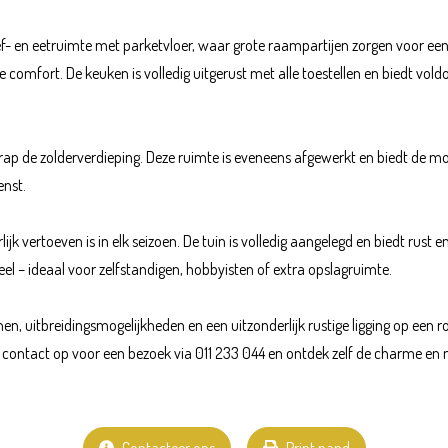
 leef- en eetruimte met parketvloer, waar grote raampartijen zorgen voor 
 comfort. De keuken is volledig uitgerust met alle toestellen en biedt vold
rap de zolderverdieping. Deze ruimte is eveneens afgewerkt en biedt de m
enst.
ijk vertoeven is in elk seizoen. De tuin is volledig aangelegd en biedt rust
l – ideaal voor zelfstandigen, hobbyisten of extra opslagruimte.
, uitbreidingsmogelijkheden en een uitzonderlijk rustige ligging op een r
em contact op voor een bezoek via 011 233 044 en ontdek zelf de charme e