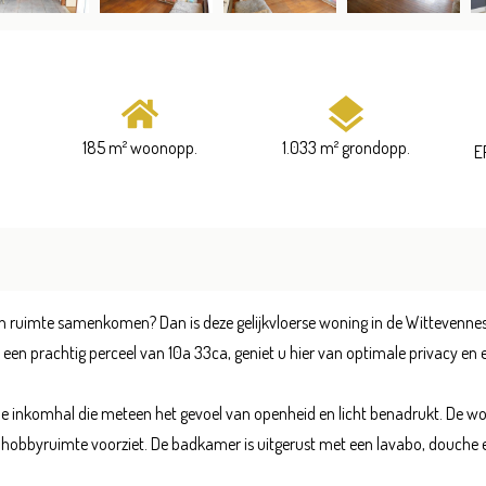
185 m² woonopp.
1.033 m² grondopp.
E
en ruimte samenkomen? Dan is deze gelijkvloerse woning in de Witteven
 een prachtig perceel van 10a 33ca, geniet u hier van optimale privacy en
 inkomhal die meteen het gevoel van openheid en licht benadrukt. De wo
f hobbyruimte voorziet. De badkamer is uitgerust met een lavabo, douche e