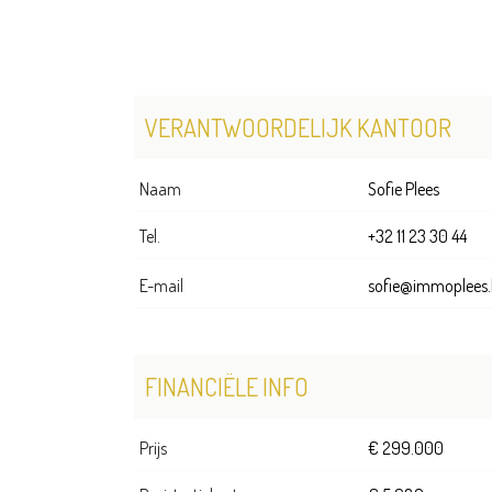
VERANTWOORDELIJK KANTOOR
Naam
Sofie Plees
Tel.
+32 11 23 30 44
E-mail
sofie@immoplees.
FINANCIËLE INFO
Prijs
€ 299.000